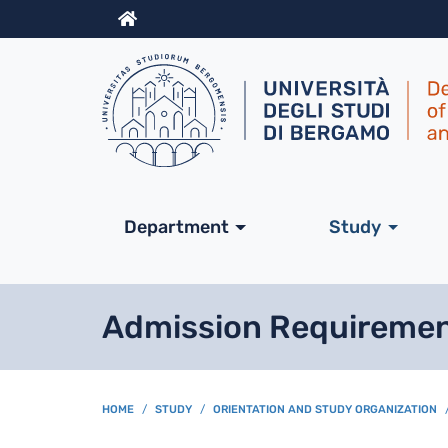
Info
Navigazione princip
Department
Study
Admission Requiremen
BREADCRUMB
HOME
STUDY
ORIENTATION AND STUDY ORGANIZATION