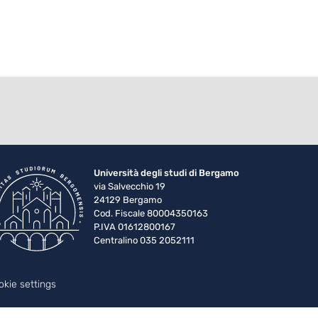
Università degli studi di Bergamo
via Salvecchio 19
24129 Bergamo
Cod. Fiscale 80004350163
P.IVA 01612800167
Centralino 035 2052111
okie settings