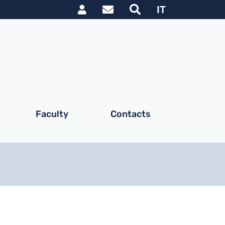
Link utili utente
IT
Faculty
Contacts