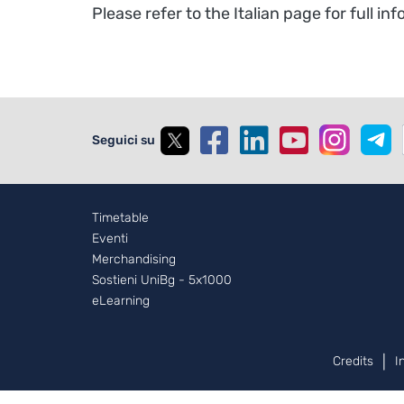
Please refer to the Italian page for full in
Seguici su
Footer - 2
Timetable
Eventi
Merchandising
Sostieni UniBg - 5x1000
eLearning
Piè di pagina
Credits
I