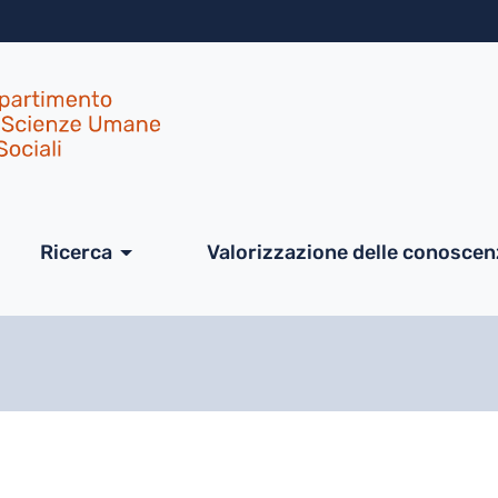
Salta al contenuto principa
ale
Ricerca
Valorizzazione delle conosce