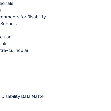
zionale
s
ronments for Disability
 Schools
iculari
ali
xtra-curriculari
Disability Data Matter