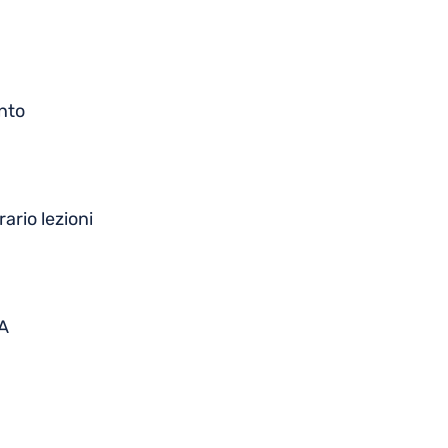
nto
rario lezioni
FA