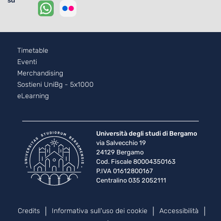
su
Footer - 2
Timetable
Eventi
Merchandising
Sostieni UniBg - 5x1000
eLearning
Università degli studi di Bergamo
via Salvecchio 19
24129 Bergamo
Cod. Fiscale 80004350163
P.IVA 01612800167
Centralino 035 2052111
Piè di pagina
Credits
Informativa sull'uso dei cookie
Accessibilità