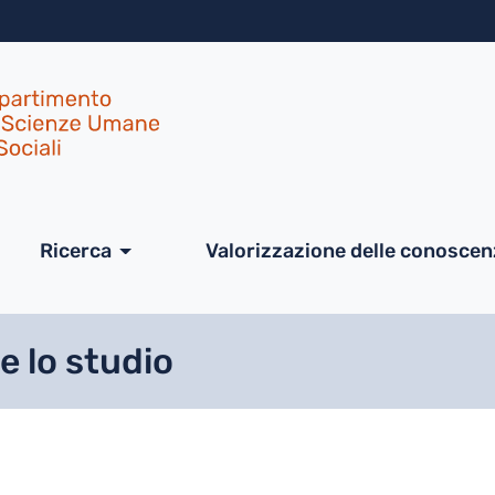
Salta al contenuto principa
ale
Ricerca
Valorizzazione delle conosce
e lo studio