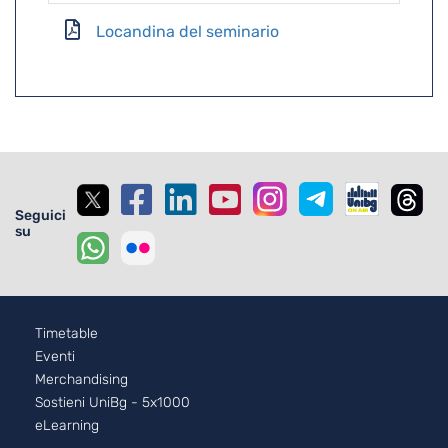
Locandina del seminario
Seguici
su
Footer - 2
Timetable
Eventi
Merchandising
Sostieni UniBg - 5x1000
eLearning