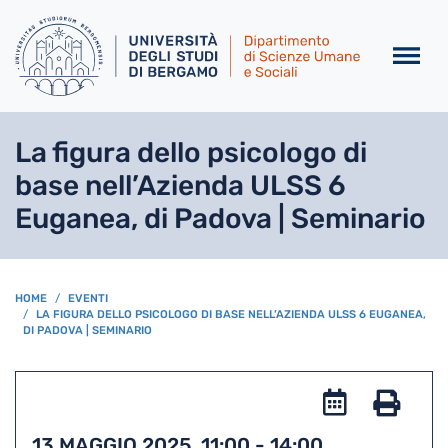
Salta al contenuto principa
La figura dello psicologo di
base nell’Azienda ULSS 6
Euganea, di Padova | Seminario
BREADCRUMB
HOME
EVENTI
LA FIGURA DELLO PSICOLOGO DI BASE NELL’AZIENDA ULSS 6 EUGANEA,
DI PADOVA | SEMINARIO
Add
to
Stam
13 MAGGIO 2025, 11:00
-
14:00